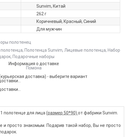
Sunvim, Китай
262 г
Коричневый, Красный, Синий
Для мужчин
боры полотенец
 полотенца
,
Полотенца Sunvim
,
Лицевые полотенца
,
Набор
дарок
,
Подарочные наборы
Информация о доставке
Помона
(курьерская доставка) - выберите вариант
оставки...
оставки...
- 1 полотенце для лица
(размер 50*90)
от фабрики Sunvim.
е и просто знакомым. Подарив такой набор, Вы не просто
подарок.