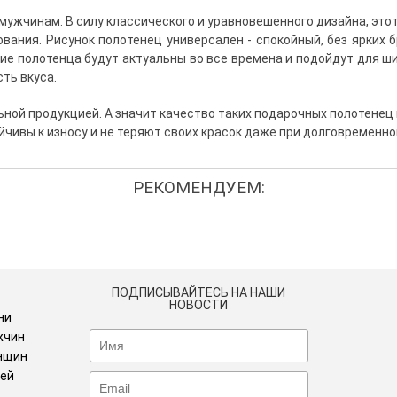
ужчинам. В силу классического и уравновешенного дизайна, это
вания. Рисунок полотенец универсален - спокойный, без ярких б
ие полотенца будут актуальны во все времена и подойдут для ши
ть вкуса.
ьной продукцией. А значит качество таких подарочных полотенец
чивы к износу и не теряют своих красок даже при долговременн
РЕКОМЕНДУЕМ:
ПОДПИСЫВАЙТЕСЬ НА НАШИ
НОВОСТИ
ни
жчин
нщин
тей