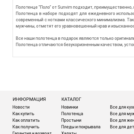
Полотенце "Поло" от
Sunvim
подходит, преимущественно, м
Полотенца в наборе подходят для ежедневного использо
современный с нотками классического минимализма. Так
мужчины, отметят его уравновешенный нрав и изысканнос
Все наши полотенца в подарок являются только оригинал
Полотенца отличаются безукоризненным качеством, устой
ИНФОРМАЦИЯ
КАТАЛОГ
Новости
Новинки
Все для кух
Как купить
Полотенца
Все для му
Как оплатить
Простыни
Все для же
Как получить
Пледы и покрывала
Все для де
Гарантия и возврат
Халаты