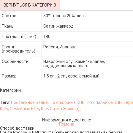
ВЕРНУТЬСЯ В КАТЕГОРИЮ
Состав
80% хлопок 20% шелк
Ткань
Сатин жаккард
Плотность ( г.м2)
140
Брэнд
Россия, Иваново
(производитель)
Особенности
Наволочки с "ушками" - клапан,
пододеяльник клапан
Размер
1,5 сп., 2 сп., евро, семейный
Категории:
Теги:
Постельное Белье
,
1.5 спальные КПБ
,
2-х спальные КПБ
,
Евро
КПБ
,
Семейные КПБ
,
КПБ Сатин Жаккард
Информация о доставке
Помона
Способ доставки
Почта России + ЕМС почта (курьерская доставка) - выберите