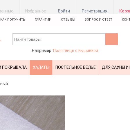
ренные
Избранное
Войти
Регистрация
Корз
КАК ПОЛУЧИТЬ
ГАРАНТИИ
ОТЗЫВЫ
ВОПРОС И ОТВЕТ
КОН
Например:
Полотенце с вышивкой
И ПОКРЫВАЛА
ХАЛАТЫ
ПОСТЕЛЬНОЕ БЕЛЬЕ
ДЛЯ САУНЫ И
ьный