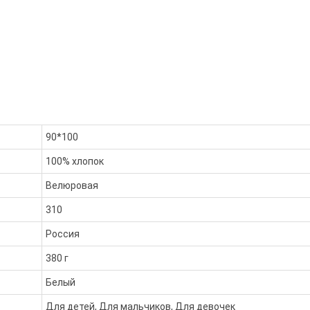
90*100
100% хлопок
Велюровая
310
Россия
380 г
Белый
Для детей, Для мальчиков, Для девочек