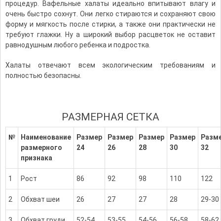
процедур. Вафельные халаты идеально впитывают влагу и
очень быстро сохнут. Они легко стираются и сохраняют свою
форму и мягкость после стирки, а также они практически не
требуют глажки. Ну а широкий выбор расцветок не оставит
равнодушным любого ребенка и подростка
.
Халаты отвечают всем экологическим требованиям и
полностью безопасны.
РАЗМЕРНАЯ СЕТКА
№
Наименование
Размер
Размер
Размер
Размер
Разм
размерного
24
26
28
30
32
признака
1
Рост
86
92
98
110
122
2
Обхват шеи
26
27
27
28
29-30
3
Обхват груди
52-54
53-55
54-56
56-58
58-62